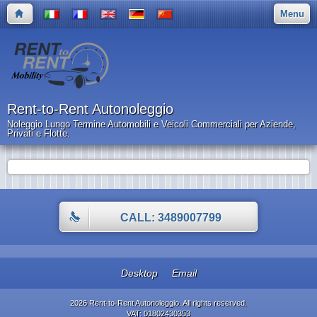
Menu
Rent-to-Rent Autonoleggio
Noleggio Lungo Termine Automobili e Veicoli Commerciali per Aziende,
Privati e Flotte.
CALL: 3489007799
Desktop
Email
2026 Rent-to-Rent Autonoleggio. All rights reserved.
VAT: 01802430353