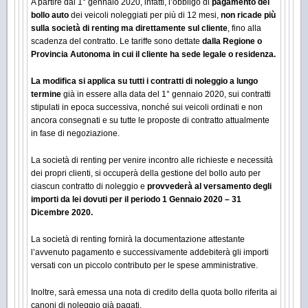
A partire dal 1° gennaio 2020, infatti, l’obbligo di
pagamento del
bollo auto
dei veicoli noleggiati per più di 12 mesi,
non ricade più
sulla società di renting ma direttamente sul cliente
, fino alla
scadenza del contratto. Le tariffe sono dettate
dalla Regione o
Provincia Autonoma in cui il cliente ha sede legale o residenza.
La modifica si applica su tutti i contratti di noleggio a lungo
termine
già in essere alla data del 1° gennaio 2020, sui contratti
stipulati in epoca successiva, nonché sui veicoli ordinati e non
ancora consegnati e su tutte le proposte di contratto attualmente
in fase di negoziazione.
La società di renting per venire incontro alle richieste e necessità
dei propri clienti, si occuperà della gestione del bollo auto per
ciascun contratto di noleggio e
provvederà al versamento degli
importi da lei dovuti per il periodo 1 Gennaio 2020 – 31
Dicembre 2020.
La società di renting fornirà la documentazione attestante
l’avvenuto pagamento e successivamente addebiterà gli importi
versati con un piccolo contributo per le spese amministrative.
Inoltre, sarà emessa una nota di credito della quota bollo riferita ai
canoni di noleggio già pagati.