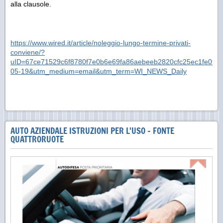
alla clausole.
https://www.wired.it/article/noleggio-lungo-termine-privati-
conviene/?
uID=67ce71529c6f8780f7e0b6e69fa86aebeeb2820cfc25ec1fe0f1
05-19&utm_medium=email&utm_term=WI_NEWS_Daily
AUTO AZIENDALE ISTRUZIONI PER L'USO - FONTE
QUATTRORUOTE