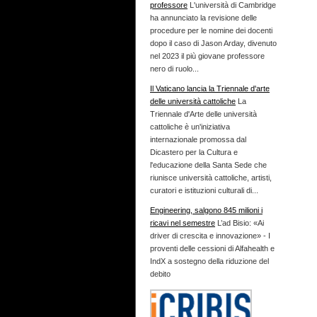
professore
L'università di Cambridge
ha annunciato la revisione delle
procedure per le nomine dei docenti
dopo il caso di Jason Arday, divenuto
nel 2023 il più giovane professore
nero di ruolo...
Il Vaticano lancia la Triennale d'arte
delle università cattoliche
La
Triennale d'Arte delle università
cattoliche è un'iniziativa
internazionale promossa dal
Dicastero per la Cultura e
l'educazione della Santa Sede che
riunisce università cattoliche, artisti,
curatori e istituzioni culturali di...
Engineering, salgono 845 milioni i
ricavi nel semestre
L’ad Bisio: «Ai
driver di crescita e innovazione» - I
proventi delle cessioni di Alfahealth e
IndX a sostegno della riduzione del
debito