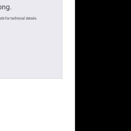
ong.
e for technical details.