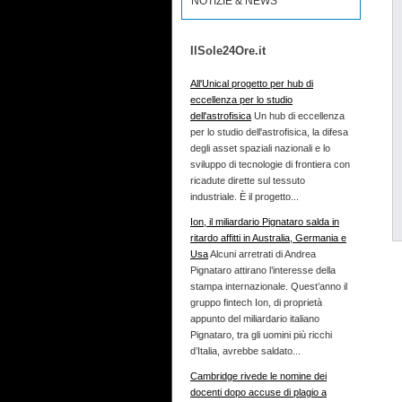
NOTIZIE & NEWS
IlSole24Ore.it
All'Unical progetto per hub di
eccellenza per lo studio
dell'astrofisica
Un hub di eccellenza
per lo studio dell'astrofisica, la difesa
degli asset spaziali nazionali e lo
sviluppo di tecnologie di frontiera con
ricadute dirette sul tessuto
industriale. È il progetto...
Ion, il miliardario Pignataro salda in
ritardo affitti in Australia, Germania e
Usa
Alcuni arretrati di Andrea
Pignataro attirano l’interesse della
stampa internazionale. Quest’anno il
gruppo fintech Ion, di proprietà
appunto del miliardario italiano
Pignataro, tra gli uomini più ricchi
d’Italia, avrebbe saldato...
Cambridge rivede le nomine dei
docenti dopo accuse di plagio a