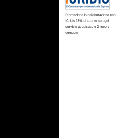
Promozione in collaborazione con
ICribis 15% di sconto su ogni
servizio acquistato e 2 report
omaggio